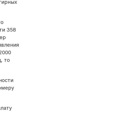
тирных
.
го
ти 358
мер
явления
 2000
, то
ности
омеру
плату