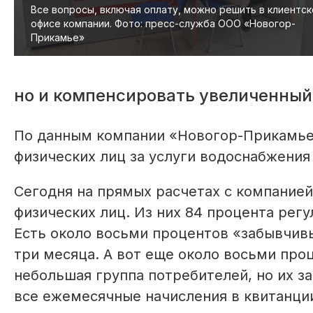
Все вопросы, включая оплату, можно решить в клиентс
офисе компании. Фото: пресс-служба ООО «Новогор-
Прикамье»
но и компенсировать увеличенный
По данным компании «Новогор-Прикамье»
физических лиц за услуги водоснабжения
Сегодня на прямых расчетах с компанией
физических лиц. Из них 84 процента рег
Есть около восьми процентов «забывчивы
три месяца. А вот еще около восьми про
небольшая группа потребителей, но их з
все ежемесячные начисления в квитанци