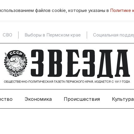
использованием файлов cookie, которые указаны в
Политике 
СВО
Выборы в Пермском крае
Социальная подд
ество
Экономика
Происшествия
Культура