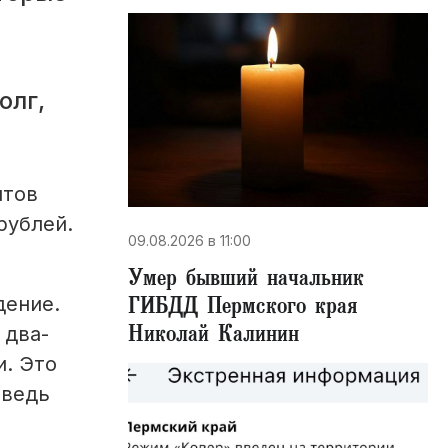
олг,
нтов
рублей.
09.08.2026 в 11:00
Умер бывший начальник
ГИБДД Пермского края
дение.
Николай Калинин
 два-
и. Это
 ведь