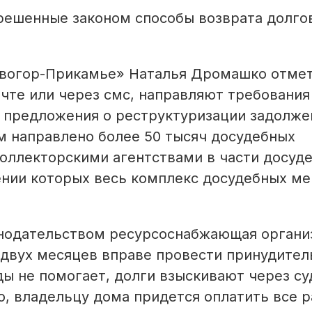
решенные законом способы возврата долгов
овогор-Прикамье» Наталья Дромашко отмет
чте или через смс, направляют требования
 предложения о реструктуризации задолже
м направлено более 50 тысяч досудебных
коллекторскими агентствами в части досуд
ении которых весь комплекс досудебных ме
конодательством ресурсоснабжающая органи
е двух месяцев вправе провести принудител
ы не помогает, долги взыскивают через су
, владельцу дома придется оплатить все р