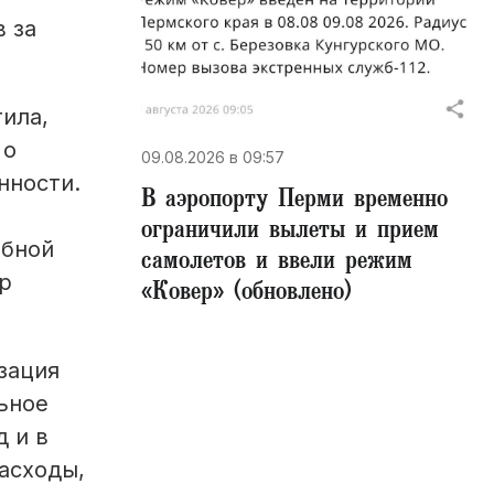
 за
ила,
 о
09.08.2026 в 09:57
нности.
В аэропорту Перми временно
ограничили вылеты и прием
ебной
самолетов и ввели режим
р
«Ковер» (обновлено)
зация
ьное
д и в
асходы,