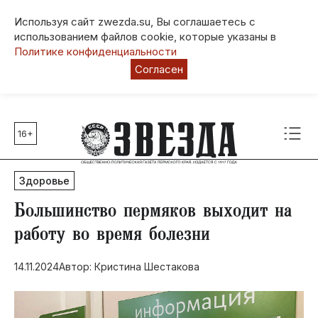
Используя сайт zwezda.su, Вы соглашаетесь с
использованием файлов cookie, которые указаны в
Политике конфиденциальности
Согласен
16+
Главные темы
80 лет Победы
Здоровье
Молодежная столица РФ
СВО
​Большинство пермяков выходит на
Выборы в Пермском крае
работу во время болезни
Социальная поддержка
14.11.2024
Автор: Кристина Шестакова
Инфраструктура
Благоустройство