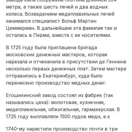
мет­ра, а также шесть печей и два вод­ных
колеса. Возведением медеплавильных печей
занимался специалист Вольф Мартин
Циммерман. В дальнейшем эта фамилия так и
осталась в Перми, вместе с ее носителями.
В 1725 году была приглашена бригада
московских денежных мастеров, которая
нарезала и отчеканила в присутствии де Геннина
несколько первых денежных плат. Затем мастера
отправились в Екатеринбург, куда было
перенесено производство медных денег.
Егошихинский завод состоял из фабрик (так
назывались цеха): молотовая, кузнечная,
медеплавильная, обжигальная, гармахерская. В
1725 году выплавляли 1500 пудов меди, а к
1740-му нарастили производство почти в три