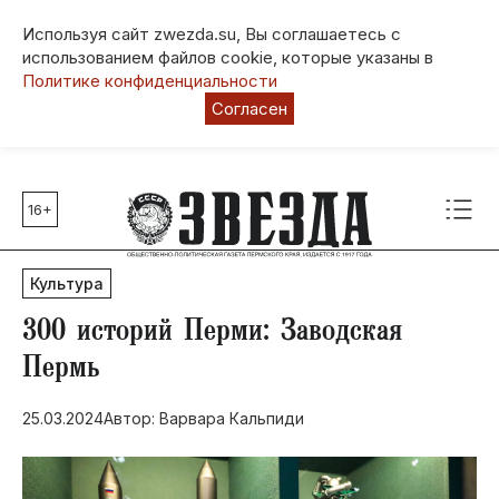
Используя сайт zwezda.su, Вы соглашаетесь с
использованием файлов cookie, которые указаны в
Политике конфиденциальности
Согласен
16+
Главные темы
80 лет Победы
Культура
Молодежная столица РФ
СВО
300 историй Перми: Заводская
Выборы в Пермском крае
Пермь
Социальная поддержка
25.03.2024
Автор: Варвара Кальпиди
Инфраструктура
Благоустройство