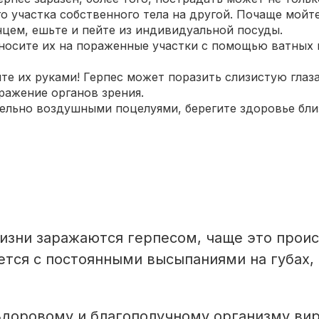
го участка собственного тела на другой. Почаще мойте
цем, ешьте и пейте из индивидуальной посуды.
аносите их на пораженные участки с помощью ватных 
ите их руками! Герпес может поразить слизистую глаза
ражение органов зрения.
ельно воздушными поцелуя­ми, берегите здоровье бли
изни заражаются герпесом, чаще это прои
ется с постоянными высыпаниями на губах, 
Здоровому и благополучному организму ви