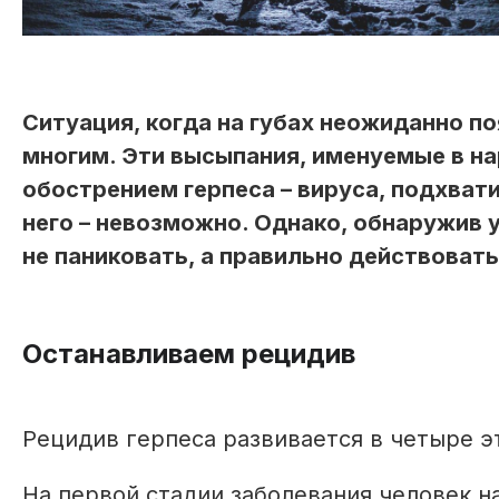
Ситуация, когда на губах неожиданно п
многим. Эти высыпания, именуемые в на
обострением герпеса – вируса, подхвати
него – невозможно. Однако, обнаружив у
не паниковать, а правильно действоват
Останавливаем рецидив
Рецидив герпеса развивается в четыре э
На первой стадии заболевания человек на