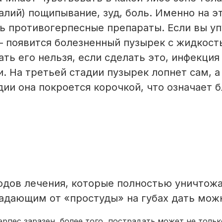
талий) пощипывание, зуд, боль. Именно на э
ь противогерпесные препараты. Если вы уп
– появится болезненный пузырек с жидкост
ть его нельзя, если сделать это, инфекци
. На третьей стадии пузырек лопнет сам, а
дии она покроется корочкой, что означает 
одов лечения, которые полностью уничтож
радающим от «простуды» на губах дать мож
рпес заразен, более того, пострадать может не тольк