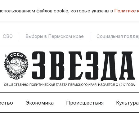
использованием файлов cookie, которые указаны в
Политике 
СВО
Выборы в Пермском крае
Социальная подд
ество
Экономика
Происшествия
Культура