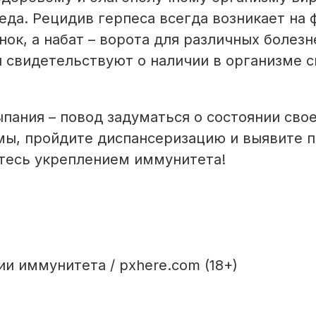
еда. Рецидив герпеса всегда возникает на 
ок, а набат – ворота для различных болезн
 свидетельствуют о наличии в организме 
ыпания – повод задуматься о состоянии сво
мы, пройдите диспансеризацию и вы­явите 
итесь укреплением иммунитета!
и иммунитета / pxhere.com (18+)