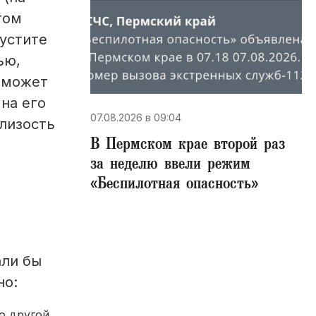
том
устите
ью,
я может
 на его
07.08.2026 в 09:04
близость
В Пермском крае второй раз
за неделю ввели режим
«Беспилотная опасность»
али бы
но:
о другой