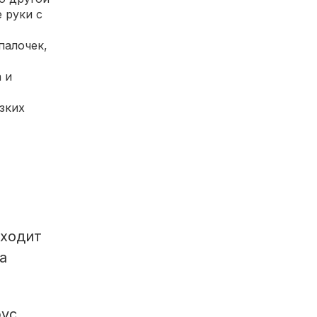
 руки с
палочек,
 и
зких
сходит
а
рус