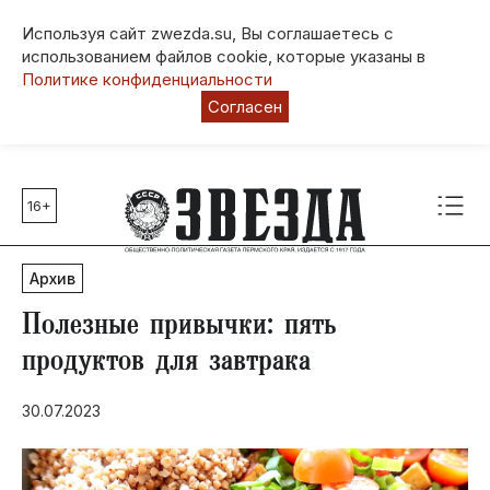
Используя сайт zwezda.su, Вы соглашаетесь с
использованием файлов cookie, которые указаны в
Политике конфиденциальности
Согласен
16+
Главные темы
80 лет Победы
Архив
Молодежная столица РФ
СВО
Полезные привычки: пять
Выборы в Пермском крае
продуктов для завтрака
Социальная поддержка
30.07.2023
Инфраструктура
Благоустройство