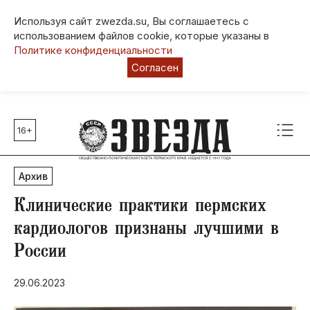
Используя сайт zwezda.su, Вы соглашаетесь с
использованием файлов cookie, которые указаны в
Политике конфиденциальности
Согласен
16+
Главные темы
80 лет Победы
Архив
Молодежная столица РФ
СВО
Клинические практики пермских
Выборы в Пермском крае
кардиологов признаны лучшими в
Социальная поддержка
России
Инфраструктура
Благоустройство
29.06.2023