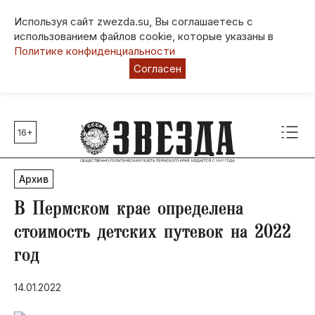
Используя сайт zwezda.su, Вы соглашаетесь с
использованием файлов cookie, которые указаны в
Политике конфиденциальности
Согласен
16+
Главные темы
80 лет Победы
Архив
Молодежная столица РФ
СВО
В Пермском крае определена
Выборы в Пермском крае
стоимость детских путевок на 2022
Социальная поддержка
год
Инфраструктура
Благоустройство
14.01.2022