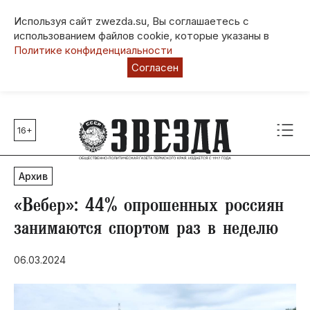
Используя сайт zwezda.su, Вы соглашаетесь с
использованием файлов cookie, которые указаны в
Политике конфиденциальности
Согласен
16+
Главные темы
80 лет Победы
Архив
Молодежная столица РФ
СВО
«Вебер»: 44% опрошенных россиян
Выборы в Пермском крае
занимаются спортом раз в неделю
Социальная поддержка
06.03.2024
Инфраструктура
Благоустройство