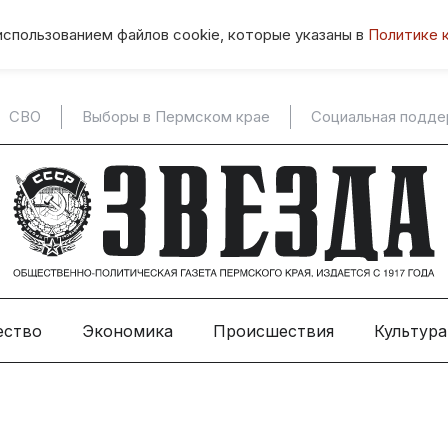
использованием файлов cookie, которые указаны в
Политике 
СВО
Выборы в Пермском крае
Социальная подд
ество
Экономика
Происшествия
Культура