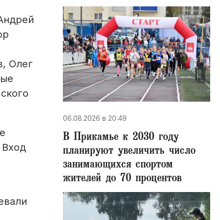
 Андрей
ор
, Олег
ные
мского
06.08.2026 в 20:49
же
В Прикамье к 2030 году
 Вход
планируют увеличить число
занимающихся спортом
жителей до 70 процентов
евали