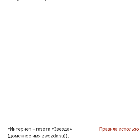
«Интернет – газета «Звезда»
Правила использ
(доменное имя zwezda.su)),