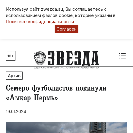
Используя сайт zwezda.su, Вы соглашаетесь с
использованием файлов cookie, которые указаны в
Политике конфиденциальности
Согласен
16+
Главные темы
80 лет Победы
Архив
Молодежная столица РФ
СВО
Семеро футболистов покинули
Выборы в Пермском крае
«Амкар Пермь»
Социальная поддержка
19.01.2024
Инфраструктура
Благоустройство