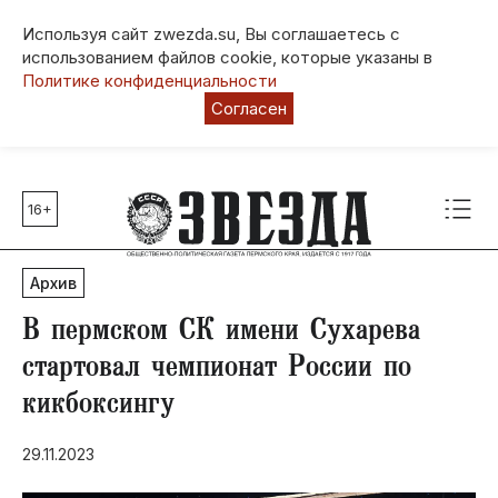
Используя сайт zwezda.su, Вы соглашаетесь с
использованием файлов cookie, которые указаны в
Политике конфиденциальности
Согласен
16+
Главные темы
80 лет Победы
Архив
Молодежная столица РФ
СВО
В пермском СК имени Сухарева
Выборы в Пермском крае
стартовал чемпионат России по
Социальная поддержка
кикбоксингу
Инфраструктура
Благоустройство
29.11.2023