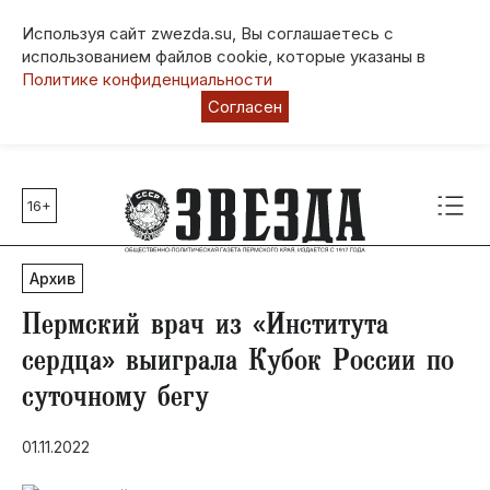
Используя сайт zwezda.su, Вы соглашаетесь с
использованием файлов cookie, которые указаны в
Политике конфиденциальности
Согласен
16+
Главные темы
80 лет Победы
Архив
Молодежная столица РФ
СВО
Пермский врач из «Института
Выборы в Пермском крае
сердца» выиграла Кубок России по
Социальная поддержка
суточному бегу
Инфраструктура
Благоустройство
01.11.2022