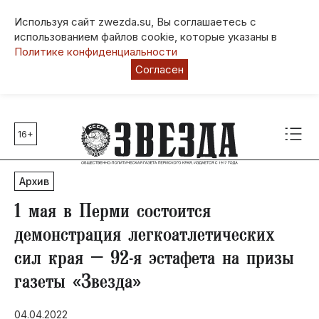
Используя сайт zwezda.su, Вы соглашаетесь с
использованием файлов cookie, которые указаны в
Политике конфиденциальности
Согласен
16+
Главные темы
80 лет Победы
Архив
Молодежная столица РФ
СВО
1 мая в Перми состоится
Выборы в Пермском крае
демонстрация легкоатлетических
Социальная поддержка
сил края – 92-я эстафета на призы
Инфраструктура
газеты «Звезда»
Благоустройство
04.04.2022