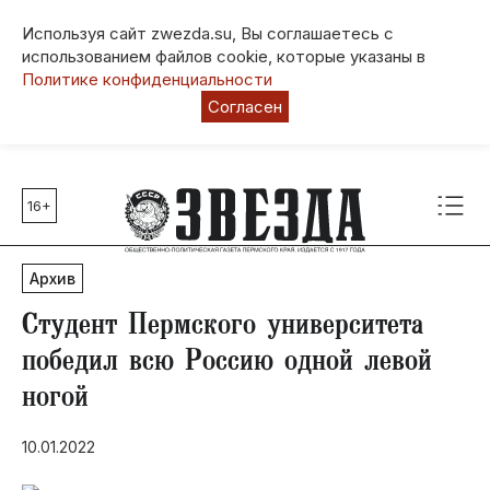
Используя сайт zwezda.su, Вы соглашаетесь с
использованием файлов cookie, которые указаны в
Политике конфиденциальности
Согласен
16+
Главные темы
80 лет Победы
Архив
Молодежная столица РФ
СВО
Студент Пермского университета
Выборы в Пермском крае
победил всю Россию одной левой
Социальная поддержка
ногой
Инфраструктура
Благоустройство
10.01.2022