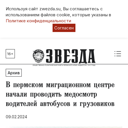
Используя сайт zwezda.su, Вы соглашаетесь с
использованием файлов cookie, которые указаны в
Политике конфиденциальности
Согласен
16+
Главные темы
80 лет Победы
Архив
Молодежная столица РФ
СВО
В пермском миграционном центре
Выборы в Пермском крае
начали проводить медосмотр
Социальная поддержка
водителей автобусов и грузовиков
Инфраструктура
Благоустройство
09.02.2024