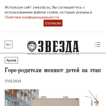
Используя сайт zwezda.su, Вы соглашаетесь с
использованием файлов cookie, которые указаны в
Политике конфиденциальности
Согласен
16+
Главные темы
80 лет Победы
Архив
Молодежная столица РФ
СВО
Горе-родители меняют детей на этап
Выборы в Пермском крае
17.02.2024
Социальная поддержка
Инфраструктура
Благоустройство