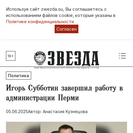
Используя сайт zwezda.su, Вы соглашаетесь с
использованием файлов cookie, которые указаны в
Политике конфиденциальности
Согласен
16+
Главные темы
80 лет Победы
Политика
Молодежная столица РФ
СВО
Игорь Субботин завершил работу в
Выборы в Пермском крае
администрации Перми
Социальная поддержка
05.06.2025
Автор: Анастасия Кузнецова
Инфраструктура
Благоустройство