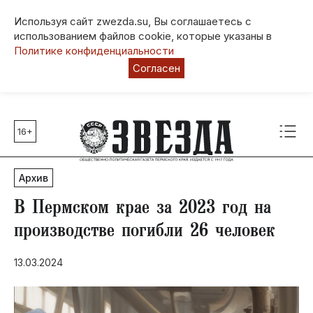
Используя сайт zwezda.su, Вы соглашаетесь с
использованием файлов cookie, которые указаны в
Политике конфиденциальности
Согласен
16+
Главные темы
80 лет Победы
Архив
Молодежная столица РФ
СВО
В Пермском крае за 2023 год на
Выборы в Пермском крае
производстве погибли 26 человек
Социальная поддержка
13.03.2024
Инфраструктура
Благоустройство