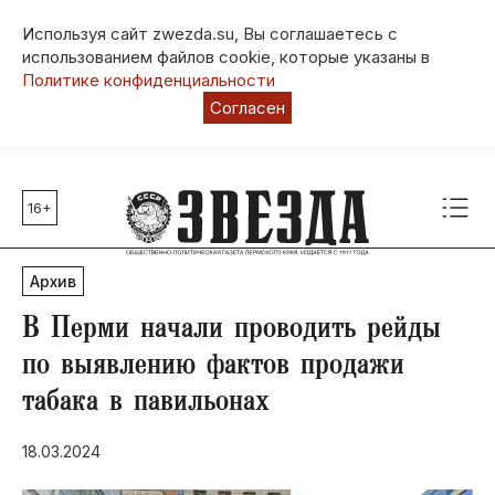
Используя сайт zwezda.su, Вы соглашаетесь с
использованием файлов cookie, которые указаны в
Политике конфиденциальности
Согласен
16+
Главные темы
80 лет Победы
Архив
Молодежная столица РФ
СВО
В Перми начали проводить рейды
Выборы в Пермском крае
по выявлению фактов продажи
Социальная поддержка
табака в павильонах
Инфраструктура
Благоустройство
18.03.2024