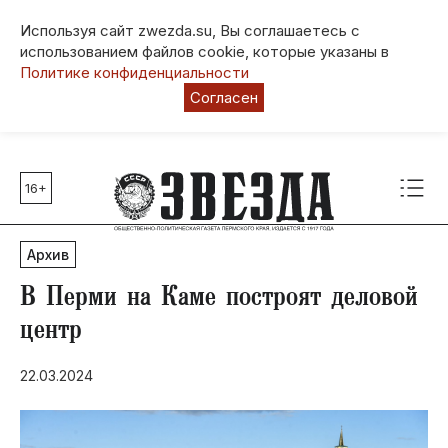
Используя сайт zwezda.su, Вы соглашаетесь с
использованием файлов cookie, которые указаны в
Политике конфиденциальности
Согласен
16+
Главные темы
80 лет Победы
Архив
Молодежная столица РФ
СВО
В Перми на Каме построят деловой
Выборы в Пермском крае
центр
Социальная поддержка
22.03.2024
Инфраструктура
Благоустройство