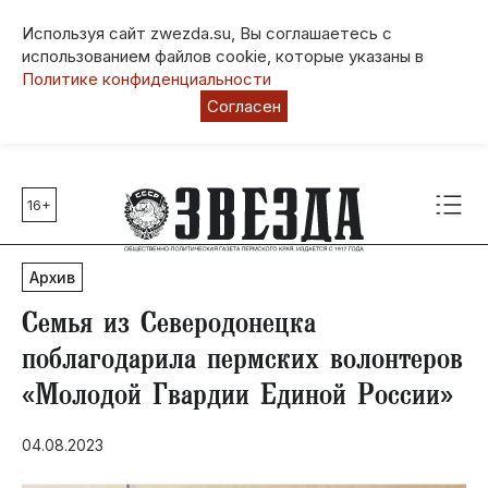
Используя сайт zwezda.su, Вы соглашаетесь с
использованием файлов cookie, которые указаны в
Политике конфиденциальности
Согласен
16+
Главные темы
80 лет Победы
Архив
Молодежная столица РФ
СВО
Семья из Северодонецка
Выборы в Пермском крае
поблагодарила пермских волонтеров
Социальная поддержка
«Молодой Гвардии Единой России»
Инфраструктура
Благоустройство
04.08.2023