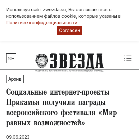
Используя сайт zwezda.su, Вы соглашаетесь с
использованием файлов cookie, которые указаны в
Политике конфиденциальности
Согласен
16+
Главные темы
80 лет Победы
Архив
Молодежная столица РФ
СВО
Социальные интернет-проекты
Выборы в Пермском крае
Прикамья получили награды
Социальная поддержка
всероссийского фестиваля «Мир
Инфраструктура
равных возможностей»
Благоустройство
09.06.2023