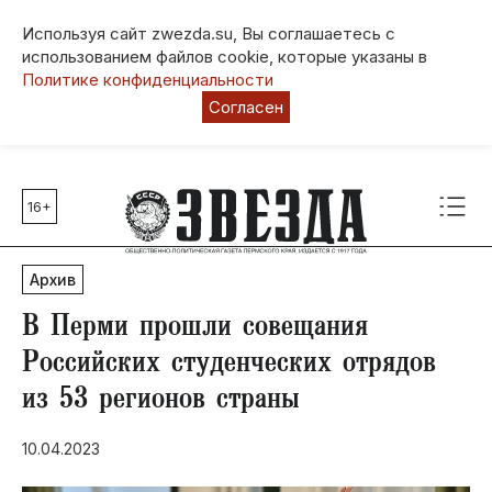
Используя сайт zwezda.su, Вы соглашаетесь с
использованием файлов cookie, которые указаны в
Политике конфиденциальности
Согласен
16+
Главные темы
80 лет Победы
Архив
Молодежная столица РФ
СВО
В Перми прошли совещания
Выборы в Пермском крае
Российских студенческих отрядов
Социальная поддержка
из 53 регионов страны
Инфраструктура
Благоустройство
10.04.2023