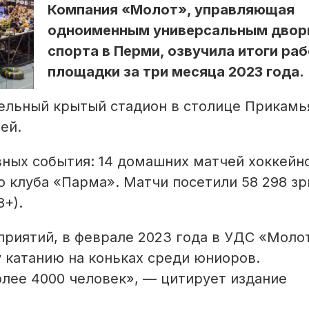
Компания «Молот», управляющая
одноименным универсальным дво
спорта в Перми, озвучила итоги ра
площадки за три месяца 2023 года.
ельный крытый стадион в столице Прикамь
лей.
вных события: 14 домашних матчей хоккейн
о клуба «Парма». Матчи посетили 58 298 зр
8+).
риятий, в феврале 2023 года в УДС «Моло
 катанию на коньках среди юниоров.
лее 4000 человек», — цитирует издание