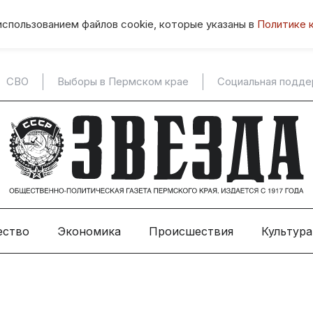
использованием файлов cookie, которые указаны в
Политике 
СВО
Выборы в Пермском крае
Социальная подд
ество
Экономика
Происшествия
Культура