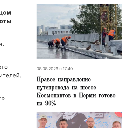
рцом
боты
я.
ого
08.08.2026 в 17:40
ителей.
Правое направление
путепровода на шоссе
Космонавтов в Перми готово
т»
на 90%