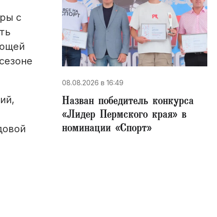
ры с
ть
яющей
сезоне
08.08.2026 в 16:49
Назван победитель конкурса
ий,
«Лидер Пермского края» в
номинации «Спорт»
довой