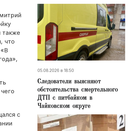
Дмитрий
ойку
н также
, что
 «В
года»,
05.08.2026 в 18:50
Следователи выясняют
ть
обстоятельства смертельного
 чего
ДТП с питбайком в
Чайковском округе
щался с
ании