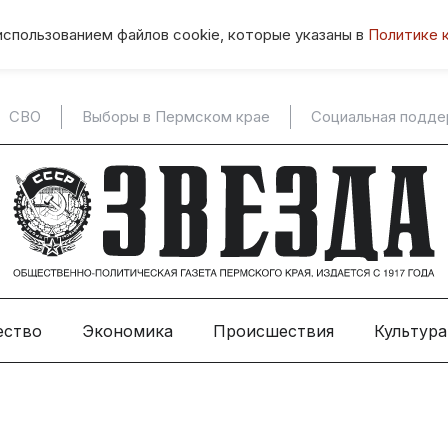
использованием файлов cookie, которые указаны в
Политике 
СВО
Выборы в Пермском крае
Социальная подд
ество
Экономика
Происшествия
Культура