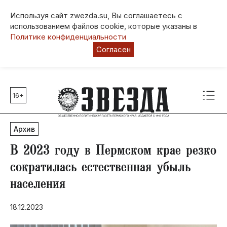
Используя сайт zwezda.su, Вы соглашаетесь с
использованием файлов cookie, которые указаны в
Политике конфиденциальности
Согласен
16+
Главные темы
80 лет Победы
Архив
Молодежная столица РФ
СВО
В 2023 году в Пермском крае резко
Выборы в Пермском крае
сократилась естественная убыль
Социальная поддержка
населения
Инфраструктура
Благоустройство
18.12.2023