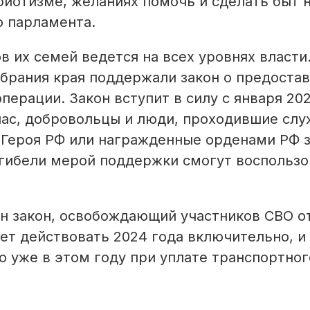
триотизме, желаниях помочь и сделать быт 
о парламента.
 их семей ведется на всех уровнях влас­ти.
обрания края поддержали закон о предоста
ерации. Закон вступит в силу с января 202
пас, добровольцы и люди, проходившие слу
 Героя РФ или награжденные орденами РФ 
х гибели мерой поддержки смогут воспользо
н закон, освобождающий участников СВО о
дет действовать 2024 года включительно, и
 уже в этом году при уплате транспортног