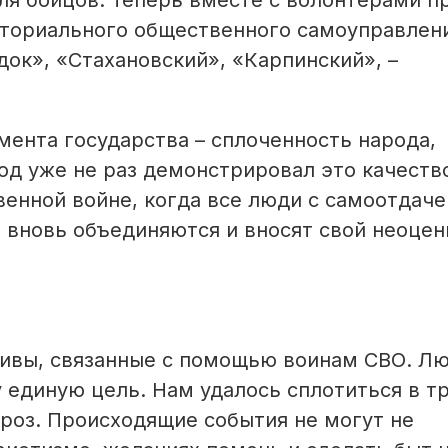
ля бойцов. Теперь вместе с волонтерами п
иториального общественного самоуправлен
док», «Стахановский», «Карпинский», –
мента государства – сплоченность народа,
од уже не раз демонстрировал это качеств
енной вой­не, когда все люди с самоотдаче
и вновь объединяются и вносят свой неоце
ивы, связанные с помощью воинам СВО. Лю
у единую цель. Нам удалось сплотиться в т
роз. Происходящие события не могут не