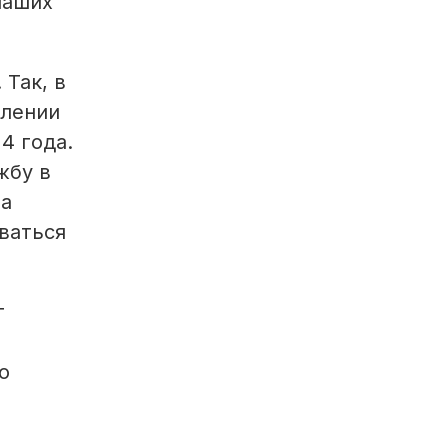
наших
 Так, в
влении
4 года.
жбу в
за
ваться
т
о