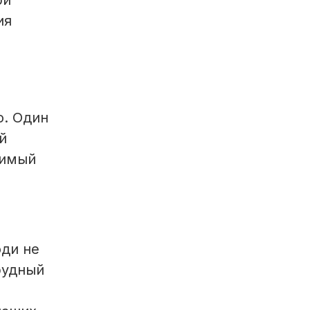
ри
ия
о. Один
й
нимый
ди не
рудный