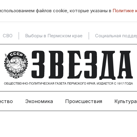
использованием файлов cookie, которые указаны в
Политике 
СВО
Выборы в Пермском крае
Социальная подд
ество
Экономика
Происшествия
Культура