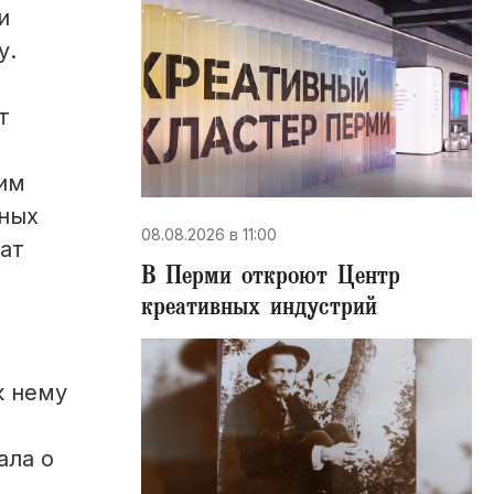
и
у.
т
 им
вных
08.08.2026 в 11:00
ат
В Перми откроют Центр
креативных индустрий
к нему
ала о