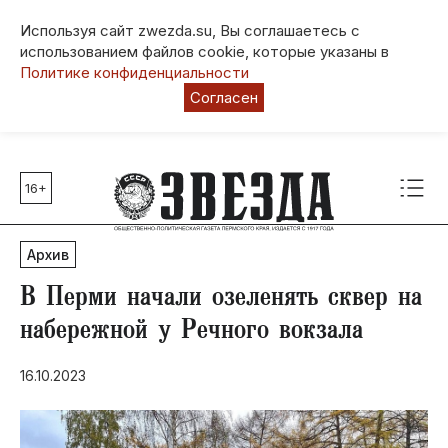
Используя сайт zwezda.su, Вы соглашаетесь с
использованием файлов cookie, которые указаны в
Политике конфиденциальности
Согласен
16+
Главные темы
80 лет Победы
Архив
Молодежная столица РФ
СВО
В Перми начали озеленять сквер на
Выборы в Пермском крае
набережной у Речного вокзала
Социальная поддержка
16.10.2023
Инфраструктура
Благоустройство