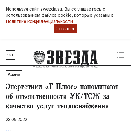
Используя сайт zwezda.su, Вы соглашаетесь с
использованием файлов cookie, которые указаны в
Политике конфиденциальности
Согласен
16+
Главные темы
80 лет Победы
Архив
Молодежная столица РФ
СВО
Энергетики «Т Плюс» напоминают
Выборы в Пермском крае
об ответственности УК/ТСЖ за
Социальная поддержка
качество услуг теплоснабжения
Инфраструктура
Благоустройство
23.09.2022