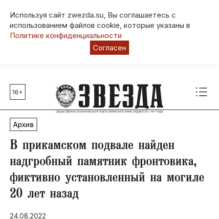
Используя сайт zwezda.su, Вы соглашаетесь с
использованием файлов cookie, которые указаны в
Политике конфиденциальности
Согласен
16+
Главные темы
80 лет Победы
Архив
Молодежная столица РФ
СВО
В прикамском подвале найден
Выборы в Пермском крае
надгробный памятник фронтовика,
Социальная поддержка
фиктивно установленный на могиле
Инфраструктура
20 лет назад
Благоустройство
24.08.2022