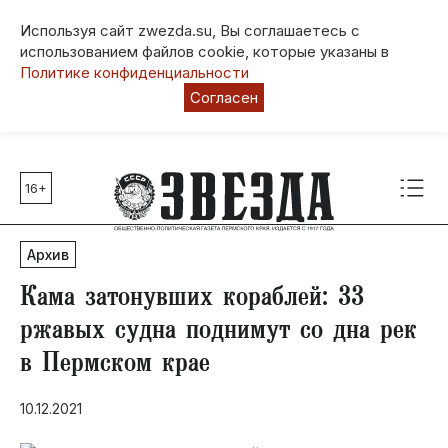
Используя сайт zwezda.su, Вы соглашаетесь с
использованием файлов cookie, которые указаны в
Политике конфиденциальности
Согласен
16+
Главные темы
80 лет Победы
Архив
Молодежная столица РФ
СВО
Кама затонувших кораблей: 33
Выборы в Пермском крае
ржавых судна поднимут со дна рек
Социальная поддержка
в Пермском крае
Инфраструктура
Благоустройство
10.12.2021