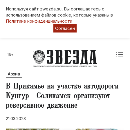
Используя сайт zwezda.su, Вы соглашаетесь с
использованием файлов cookie, которые указаны в
Политике конфиденциальности
Согласен
16+
Главные темы
80 лет Победы
Архив
Молодежная столица РФ
СВО
В Прикамье на участке автодороги
Выборы в Пермском крае
Кунгур - Соликамск организуют
Социальная поддержка
реверсивное движение
Инфраструктура
Благоустройство
21.03.2023