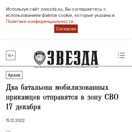
Используя сайт zwezda.su, Вы соглашаетесь с
использованием файлов cookie, которые указаны в
Политике конфиденциальности
Согласен
16+
Главные темы
80 лет Победы
Архив
Молодежная столица РФ
СВО
Два батальона мобилизованных
Выборы в Пермском крае
прикамцев отправятся в зону СВО
Социальная поддержка
17 декабря
Инфраструктура
Благоустройство
15.12.2022