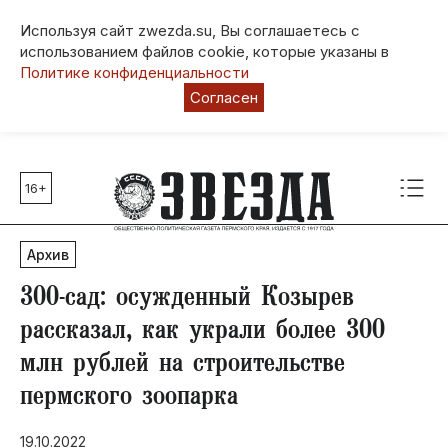
Используя сайт zwezda.su, Вы соглашаетесь с
использованием файлов cookie, которые указаны в
Политике конфиденциальности
Согласен
16+
Главные темы
80 лет Победы
Архив
Молодежная столица РФ
СВО
300-сад: осужденный Козырев
Выборы в Пермском крае
рассказал, как украли более 300
Социальная поддержка
млн рублей на строительстве
Инфраструктура
пермского зоопарка
Благоустройство
19.10.2022