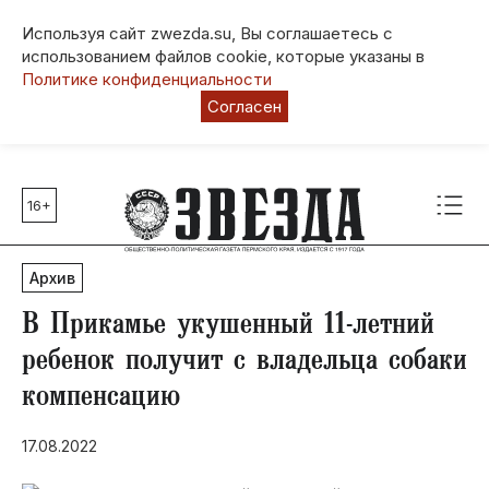
Используя сайт zwezda.su, Вы соглашаетесь с
использованием файлов cookie, которые указаны в
Политике конфиденциальности
Согласен
16+
Главные темы
80 лет Победы
Архив
Молодежная столица РФ
СВО
В Прикамье укушенный 11-летний
Выборы в Пермском крае
ребенок получит с владельца собаки
Социальная поддержка
компенсацию
Инфраструктура
Благоустройство
17.08.2022