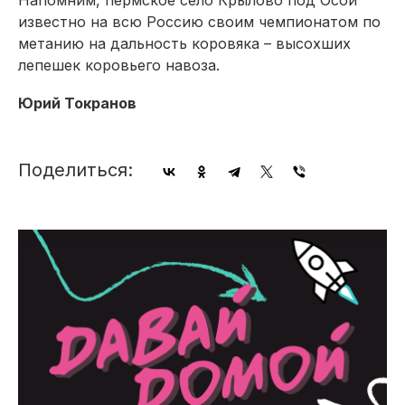
Напомним, пермское село Крылово под Осой
известно на всю Россию своим чемпионатом по
метанию на дальность коровяка – высохших
лепешек коровьего навоза.
Юрий Токранов
Поделиться: