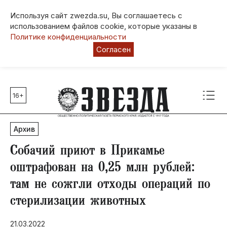
Используя сайт zwezda.su, Вы соглашаетесь с
использованием файлов cookie, которые указаны в
Политике конфиденциальности
Согласен
16+
Главные темы
80 лет Победы
Архив
Молодежная столица РФ
СВО
Собачий приют в Прикамье
Выборы в Пермском крае
оштрафован на 0,25 млн рублей:
Социальная поддержка
там не сожгли отходы операций по
Инфраструктура
стерилизации животных
Благоустройство
21.03.2022