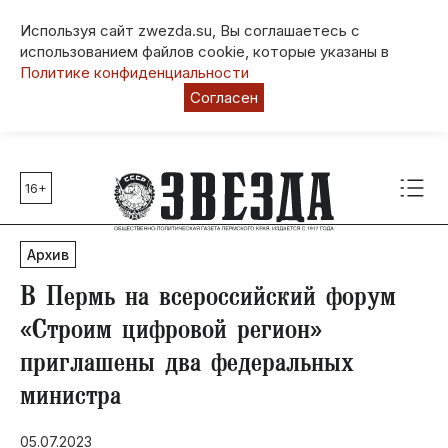
Используя сайт zwezda.su, Вы соглашаетесь с
использованием файлов cookie, которые указаны в
Политике конфиденциальности
Согласен
16+
Главные темы
80 лет Победы
Архив
Молодежная столица РФ
СВО
В Пермь на всероссийский форум
Выборы в Пермском крае
«Строим цифровой регион»
Социальная поддержка
приглашены два федеральных
Инфраструктура
министра
Благоустройство
05.07.2023