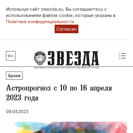
Используя сайт zwezda.su, Вы соглашаетесь с
использованием файлов cookie, которые указаны в
Политике конфиденциальности
Согласен
16+
Главные темы
80 лет Победы
Архив
Молодежная столица РФ
СВО
Астропрогноз с 10 по 16 апреля
Выборы в Пермском крае
2023 года
Социальная поддержка
09.04.2023
Инфраструктура
Благоустройство