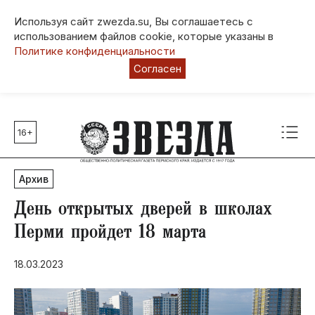
Используя сайт zwezda.su, Вы соглашаетесь с
использованием файлов cookie, которые указаны в
Политике конфиденциальности
Согласен
16+
Главные темы
80 лет Победы
Архив
Молодежная столица РФ
СВО
День открытых дверей в школах
Выборы в Пермском крае
Перми пройдет 18 марта
Социальная поддержка
18.03.2023
Инфраструктура
Благоустройство