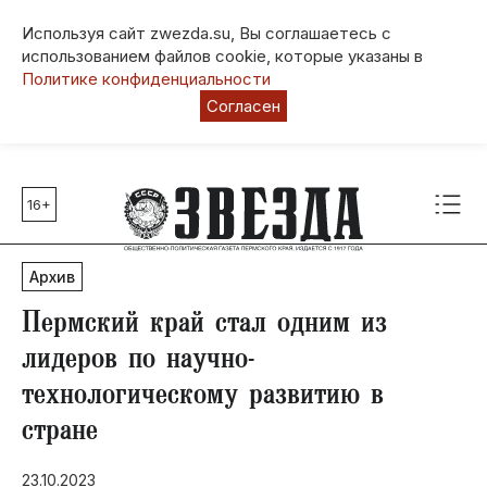
Используя сайт zwezda.su, Вы соглашаетесь с
использованием файлов cookie, которые указаны в
Политике конфиденциальности
Согласен
16+
Главные темы
80 лет Победы
Архив
Молодежная столица РФ
СВО
Пермский край стал одним из
Выборы в Пермском крае
лидеров по научно-
Социальная поддержка
технологическому развитию в
Инфраструктура
стране
Благоустройство
23.10.2023