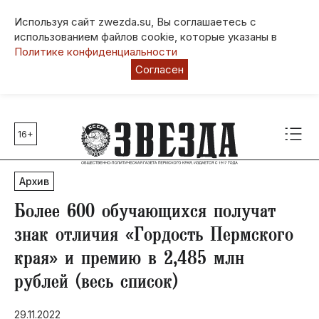
Используя сайт zwezda.su, Вы соглашаетесь с
использованием файлов cookie, которые указаны в
Политике конфиденциальности
Согласен
16+
Главные темы
80 лет Победы
Архив
Молодежная столица РФ
СВО
Более 600 обучающихся получат
Выборы в Пермском крае
знак отличия «Гордость Пермского
Социальная поддержка
края» и премию в 2,485 млн
Инфраструктура
рублей (весь список)
Благоустройство
29.11.2022