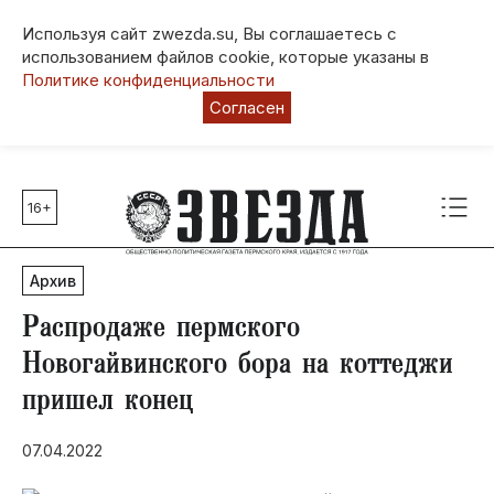
Используя сайт zwezda.su, Вы соглашаетесь с
использованием файлов cookie, которые указаны в
Политике конфиденциальности
Согласен
16+
Главные темы
80 лет Победы
Архив
Молодежная столица РФ
СВО
Распродаже пермского
Выборы в Пермском крае
Новогайвинского бора на коттеджи
Социальная поддержка
пришел конец
Инфраструктура
Благоустройство
07.04.2022