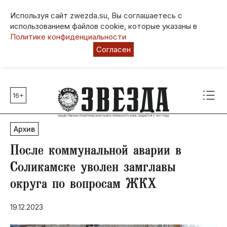
Используя сайт zwezda.su, Вы соглашаетесь с
использованием файлов cookie, которые указаны в
Политике конфиденциальности
Согласен
16+
Главные темы
80 лет Победы
Архив
Молодежная столица РФ
СВО
После коммунальной аварии в
Выборы в Пермском крае
Соликамске уволен замглавы
Социальная поддержка
округа по вопросам ЖКХ
Инфраструктура
Благоустройство
19.12.2023