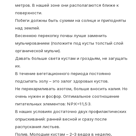
метров. В нашей зоне они располагаются ближе к
поверхности.
Побеги должны быть сухими на солнце и приподняты
над землей.
Весеннюю перекопку почвы лучше заменить
мульчированием (положите под кусты толстый слой
органической мульчи).
Давать больше света кустам и гроздьям, не загущать
их.
В течение вегетационного периода постоянно
подсыпать золу – это залог здоровых кустов.
Не перекармливать азотом, больше вносить калия. Но
очень нужен и фосфор. Оптимальное соотношение
питательных элементов: N:Р:К=1:1,5:3.
В наших условиях достаточно двух профилактических
опрыскиваний: ранней весной и сразу после
распускания листьев.
Полив. Молодым кустам – 2–3 ведра в неделю,