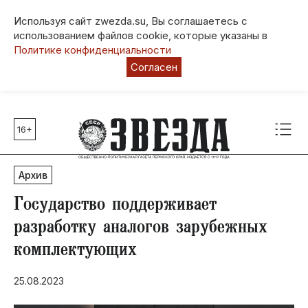
Используя сайт zwezda.su, Вы соглашаетесь с
использованием файлов cookie, которые указаны в
Политике конфиденциальности
Согласен
16+
Главные темы
80 лет Победы
Архив
Молодежная столица РФ
СВО
Государство поддерживает
Выборы в Пермском крае
разработку аналогов зарубежных
Социальная поддержка
комплектующих
Инфраструктура
Благоустройство
25.08.2023