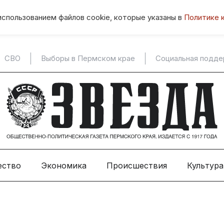
использованием файлов cookie, которые указаны в
Политике 
СВО
Выборы в Пермском крае
Социальная подд
ество
Экономика
Происшествия
Культура