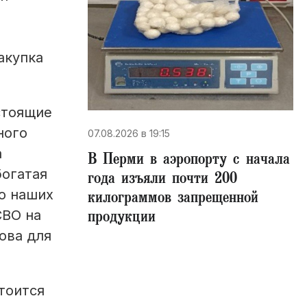
акупка
стоящие
ного
07.08.2026 в 19:15
а
В Перми в аэропорту с начала
богатая
года изъяли почти 200
о наших
килограммов запрещенной
продукции
СВО на
ова для
тоится