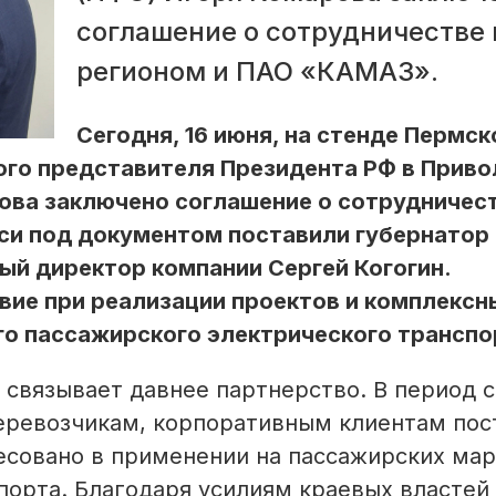
соглашение о сотрудничестве
регионом и ПАО «КАМАЗ».
Сегодня, 16 июня, на стенде Пермск
ого представителя Президента РФ в Прив
ова заключено соглашение о сотрудничес
си под документом поставили губернатор
ый директор компании Сергей Когогин.
вие при реализации проектов и комплексн
го пассажирского электрического транспо
связывает давнее партнерство. В период с
еревозчикам, корпоративным клиентам пос
есовано в применении на пассажирских ма
орта. Благодаря усилиям краевых властей