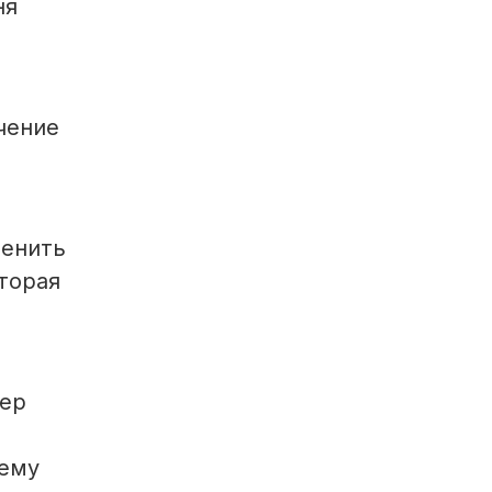
ня
чение
ценить
торая
тер
тему