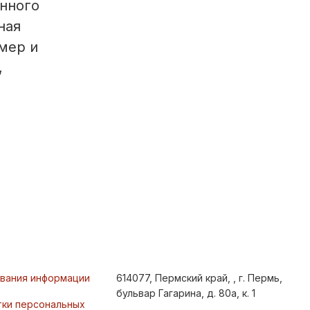
нного
ная
мер и
,
ования информации
614077, Пермский край, , г. Пермь,
бульвар Гагарина, д. 80а, к. 1
тки персональных