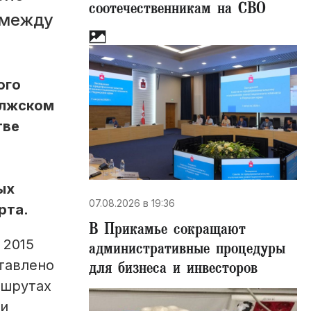
соотечественникам на СВО
 между
ого
олжском
тве
ых
07.08.2026 в 19:36
рта.
В Прикамье сокращают
 2015
административные процедуры
тавлено
для бизнеса и инвесторов
ршрутах
 и