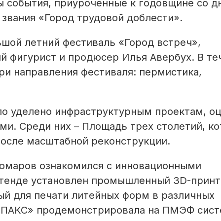
ы события, приуроченные к годовщине со д
звания «Город трудовой доблести».
ьшой летний фестиваль «Город встреч»,
й фигурист и продюсер Илья Авербух. В те
ри направления фестиваля: пермистика,
ло уделено инфраструктурным проектам, о
ми. Среди них – Площадь трех столетий, ко
после масштабной реконструкции.
Комаров ознакомился с инновационными
стенде установлен промышленный 3D-прин
й для печати литейных форм в различных
ИПАКС» продемонстрировала на ПМЭФ сис