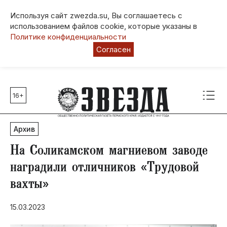
Используя сайт zwezda.su, Вы соглашаетесь с
использованием файлов cookie, которые указаны в
Политике конфиденциальности
Согласен
16+
Главные темы
80 лет Победы
Архив
Молодежная столица РФ
СВО
На Соликамском магниевом заводе
Выборы в Пермском крае
наградили отличников «Трудовой
Социальная поддержка
вахты»
Инфраструктура
Благоустройство
15.03.2023