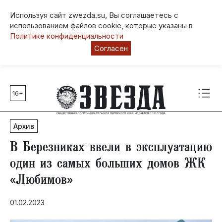
Используя сайт zwezda.su, Вы соглашаетесь с
использованием файлов cookie, которые указаны в
Политике конфиденциальности
Согласен
16+
Главные темы
80 лет Победы
Архив
Молодежная столица РФ
СВО
В Березниках ввели в эксплуатацию
Выборы в Пермском крае
один из самых больших домов ЖК
Социальная поддержка
«Любимов»
Инфраструктура
Благоустройство
01.02.2023