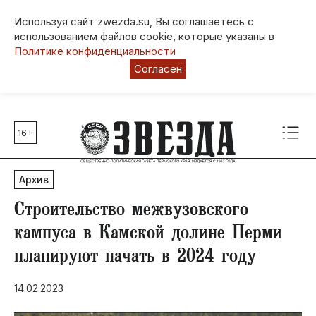
Используя сайт zwezda.su, Вы соглашаетесь с
использованием файлов cookie, которые указаны в
Политике конфиденциальности
Согласен
16+
Главные темы
80 лет Победы
Архив
Молодежная столица РФ
СВО
Строительство межвузовского
Выборы в Пермском крае
кампуса в Камской долине Перми
Социальная поддержка
планируют начать в 2024 году
Инфраструктура
Благоустройство
14.02.2023