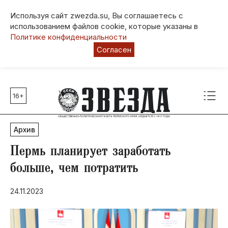
Используя сайт zwezda.su, Вы соглашаетесь с
использованием файлов cookie, которые указаны в
Политике конфиденциальности
Согласен
16+
Главные темы
80 лет Победы
Архив
Молодежная столица РФ
СВО
Пермь планирует заработать
Выборы в Пермском крае
больше, чем потратить
Социальная поддержка
24.11.2023
Инфраструктура
Благоустройство